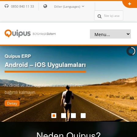
0850 840 11 33
Diller (Languages)
Quipus ERP
Android – iOS Uygulamaları
Android ve iOS uygulamalarımızla ofisinize
bağımlı kalmayın.
Detay
Neden Quipus?