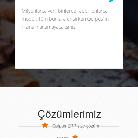
Milyonlarca veri, binlerce rapor, onlarca
modül. Tüm bunlara erişirken Quipus’ ın
hızına inanamayacaksınız.
Çözümlerimiz
Quipus ERP size çözüm