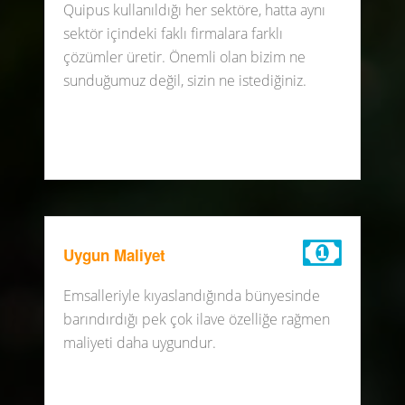
Quipus kullanıldığı her sektöre, hatta aynı
sektör içindeki faklı firmalara farklı
çözümler üretir. Önemli olan bizim ne
sunduğumuz değil, sizin ne istediğiniz.
Uygun Maliyet
Emsalleriyle kıyaslandığında bünyesinde
barındırdığı pek çok ilave özelliğe rağmen
maliyeti daha uygundur.