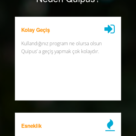
Kolay Geçiş
Kullandığınız program ne olursa olsun
Quipus’ a geçiş yapmak çok kolaydır.
Esneklik