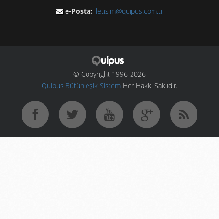
e-Posta:
iletisim@quipus.com.tr
© Copyright 1996-2026
Quipus Bütünleşik Sistem
Her Hakkı Saklıdır.