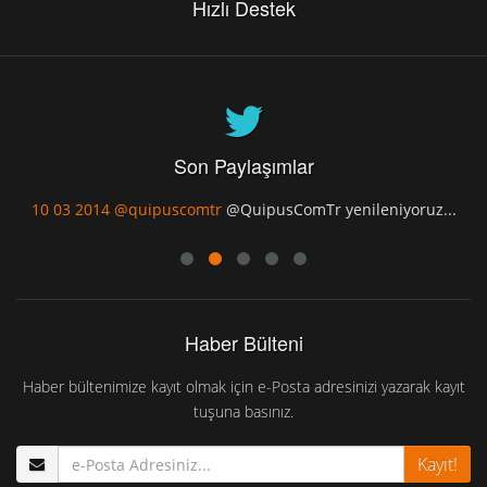
Hızlı Destek
Son Paylaşımlar
10 03 2014
@quipuscomtr
@QuipusComTr yenileniyoruz...
Haber Bülteni
Haber bültenimize kayıt olmak için e-Posta adresinizi yazarak kayıt
tuşuna basınız.
Kayıt!