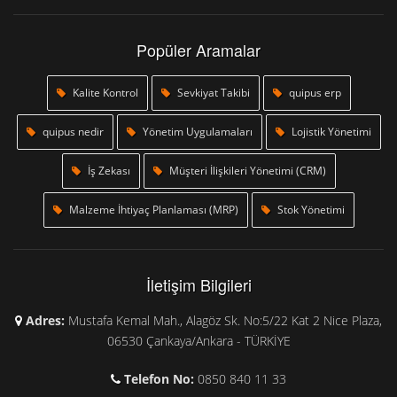
Popüler Aramalar
Kalite Kontrol
Sevkiyat Takibi
quipus erp
quipus nedir
Yönetim Uygulamaları
Lojistik Yönetimi
İş Zekası
Müşteri İlişkileri Yönetimi (CRM)
Malzeme İhtiyaç Planlaması (MRP)
Stok Yönetimi
İletişim Bilgileri
Adres:
Mustafa Kemal Mah., Alagöz Sk. No:5/22 Kat 2 Nice Plaza,
06530 Çankaya/Ankara - TÜRKİYE
Telefon No:
0850 840 11 33