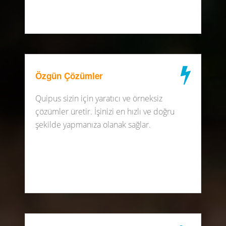
Özgün Çözümler
Quipus sizin için yaratıcı ve örneksiz
çözümler üretir. İşinizi en hızlı ve doğru
şekilde yapmanıza olanak sağlar.