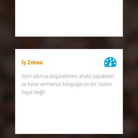
İş Zekası
Sizin adınıza düşünebilen, analiz yapabilen
ve karar vermenizi kolaylaştıran bir sistem
hayal değil.