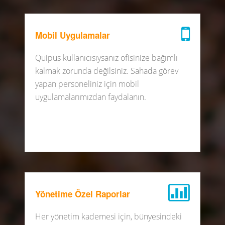
Mobil Uygulamalar
Quipus kullanıcısıysanız ofisinize bağımlı
kalmak zorunda değilsiniz. Sahada görev
yapan personeliniz için mobil
uygulamalarımızdan faydalanın.
Yönetime Özel Raporlar
Her yönetim kademesi için, bünyesindeki