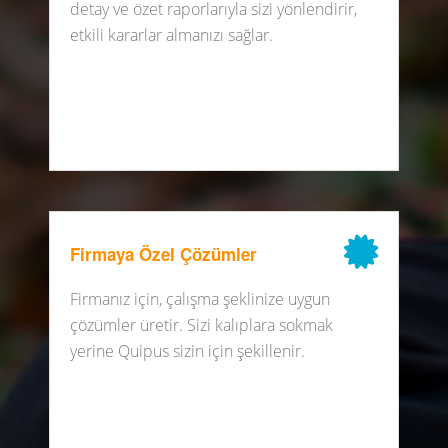
detay ve özet raporlarıyla sizi yönlendirir,
etkili kararlar almanızı sağlar.
Firmaya Özel Çözümler
Firmanız için, çalışma şeklinize uygun
çözümler üretir. Sizi kalıplara sokmak
yerine Quipus sizin için şekillenir.