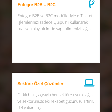
Entegre B2B – B2C
Entegre B2B ve B2C modülleriyle e-Ticaret
işlemlerinizi sadece Quipus’ ı kullanarak
hızlı ve kolay biçimde yapabilmenizi sağlar.
Sektöre Özel Çözümler
Farklı bakış açısıyla her sektöre uyum sağlar
ve sektörünüzdeki rekabet gücünüzü artırır,
sizi yukarı taşır.