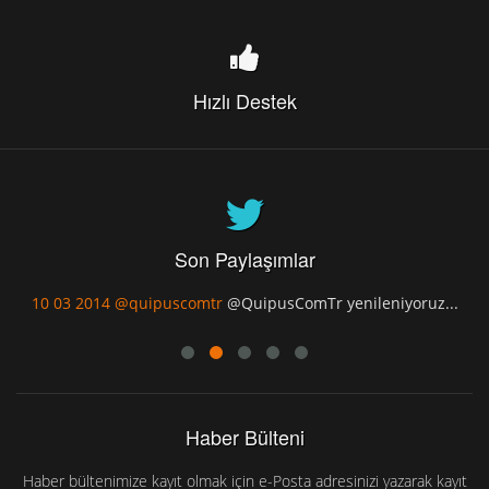
Hızlı Destek
Son Paylaşımlar
10 03 2014
@quipuscomtr
@QuipusComTr yenileniyoruz...
Haber Bülteni
Haber bültenimize kayıt olmak için e-Posta adresinizi yazarak kayıt