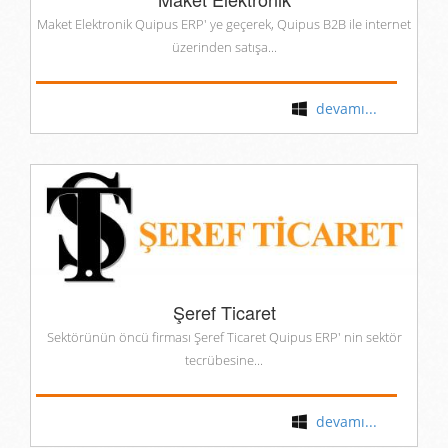
Maket Elektronik Quipus ERP' ye geçerek, Quipus B2B ile internet
üzerinden satışa...
devamı...
Şeref Ticaret
Sektörünün öncü firması Şeref Ticaret Quipus ERP' nin sektör
tecrübesine...
devamı...