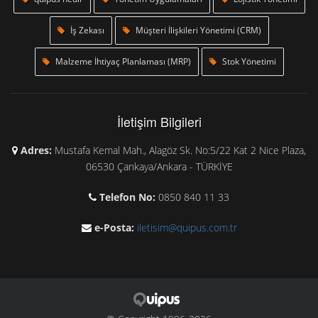
İş Zekası
Müşteri İlişkileri Yönetimi (CRM)
Malzeme İhtiyaç Planlaması (MRP)
Stok Yönetimi
İletişim Bilgileri
Adres:
Mustafa Kemal Mah., Alagöz Sk. No:5/22 Kat 2 Nice Plaza,
06530 Çankaya/Ankara - TÜRKİYE
Telefon No:
0850 840 11 33
e-Posta:
iletisim@quipus.com.tr