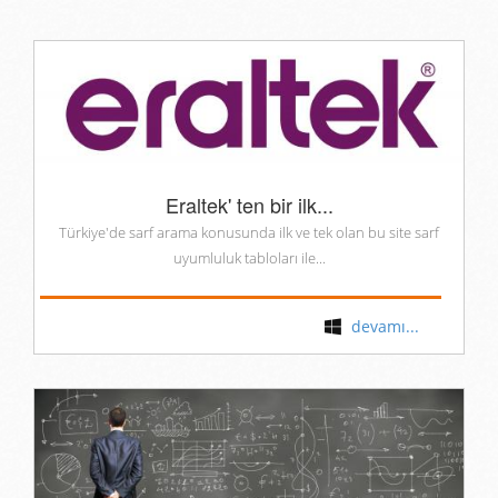
Eraltek' ten bir ilk...
Türkiye'de sarf arama konusunda ilk ve tek olan bu site sarf
uyumluluk tabloları ile...
devamı...