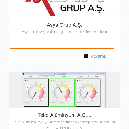
Asya Grup A.Ş.
Asya Grup A.Ş. yoluna Quipus ERP ile devam ediyor
devamı...
Teko Alüminyum A.Ş....
Teko Alüminyum A.Ş. Üretim hattından veri toplama sorununu
Quipus ERP ile çözdü.