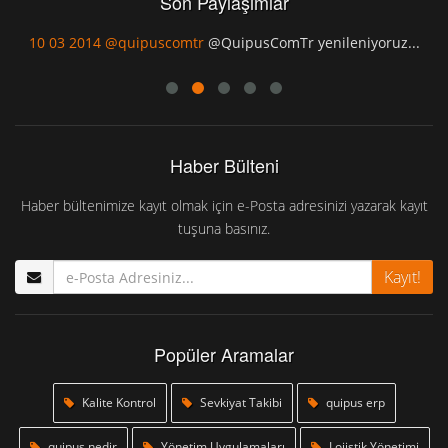
Son Paylaşımlar
0 03 2014
@quipuscomtr
@QuipusComTr yenileniyoruz...
10 03
Haber Bülteni
Haber bültenimize kayıt olmak için e-Posta adresinizi yazarak kayıt
tuşuna basınız.
Kayıt!
Popüler Aramalar
Kalite Kontrol
Sevkiyat Takibi
quipus erp
quipus nedir
Yönetim Uygulamaları
Lojistik Yönetimi