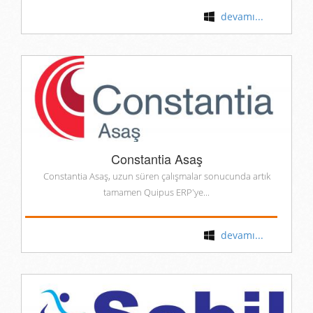
devamı...
Constantia Asaş
Constantia Asaş, uzun süren çalışmalar sonucunda artık
tamamen Quipus ERP'ye...
devamı...