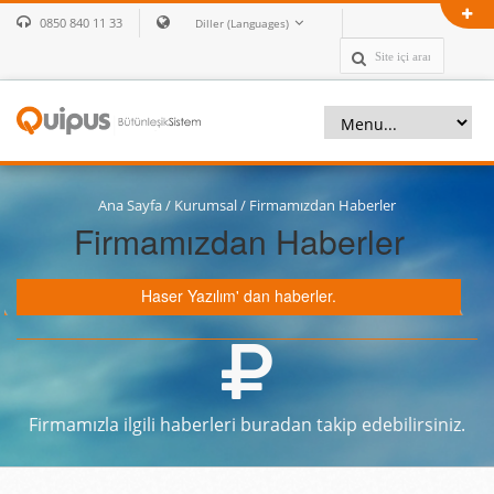
0850 840 11 33
Diller (Languages)
Ana Sayfa
/
Kurumsal
/
Firmamızdan Haberler
Firmamızdan Haberler
Haser Yazılım' dan haberler.
Firmamızla ilgili haberleri buradan takip edebilirsiniz.