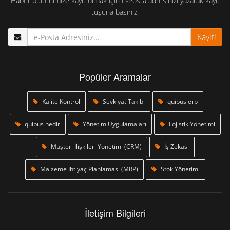
Haber bültenimize kayıt olmak için e-Posta adresinizi yazarak kayıt
tuşuna basınız.
Kayıt!
Popüler Aramalar
Kalite Kontrol
Sevkiyat Takibi
quipus erp
quipus nedir
Yönetim Uygulamaları
Lojistik Yönetimi
Müşteri İlişkileri Yönetimi (CRM)
İş Zekası
Malzeme İhtiyaç Planlaması (MRP)
Stok Yönetimi
İletişim Bilgileri