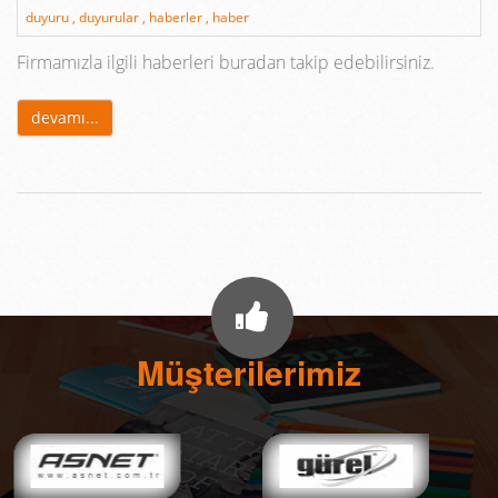
duyuru ,
duyurular ,
haberler ,
haber
Firmamızla ilgili haberleri buradan takip edebilirsiniz.
devamı...
Müşterilerimiz