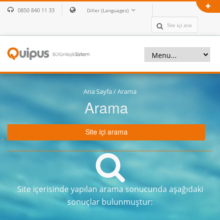
0850 840 11 33
Diller (Languages)
Ana Sayfa
/
Arama
Arama
Site içi arama
Site içerisinde yapılan arama sonucunda aşağıdaki
sonuçlar bulunmuştur: