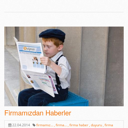
Firmamızdan Haberler
22.04.2014
firmamız... ,
firma... ,
firma haber ,
duyuru ,
firma