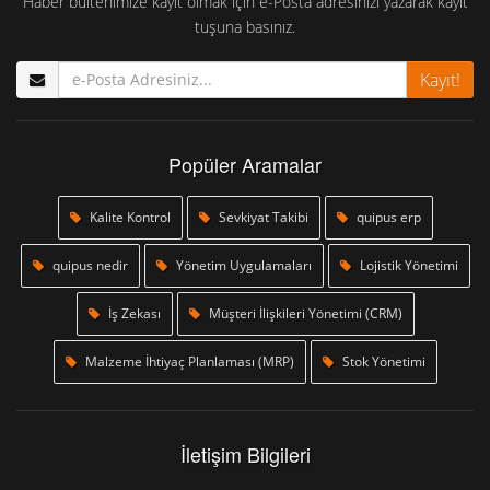
Haber bültenimize kayıt olmak için e-Posta adresinizi yazarak kayıt
tuşuna basınız.
Kayıt!
Popüler Aramalar
Kalite Kontrol
Sevkiyat Takibi
quipus erp
quipus nedir
Yönetim Uygulamaları
Lojistik Yönetimi
İş Zekası
Müşteri İlişkileri Yönetimi (CRM)
Malzeme İhtiyaç Planlaması (MRP)
Stok Yönetimi
İletişim Bilgileri