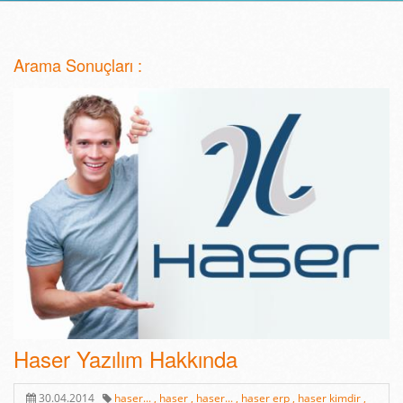
Arama Sonuçları :
Haser Yazılım Hakkında
30.04.2014
haser... ,
haser ,
haser... ,
haser erp ,
haser kimdir ,