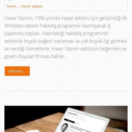
haser... ,
haser quipus
Haser Yazılım, 1996 yılında inşaat sektörü için geliştirdiği ilk
Windows tabanlı hakediş programını hazırlayarak iş
yaşamına başladı. Hazırladığı hakediş programının
sektörde büyük beğeni toplaması ve çok büyük ilgi görmesi
ve verdiği hizmetlerle, Haser Yazılım sektörün beğenilen ve
güven duyulan firması haline...
devamı...